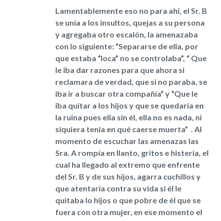
Lamentablemente eso no para ahí, el Sr. B
se unía a los insultos, quejas a su persona
y agregaba otro escalón, la amenazaba
con lo siguiente: “​Separarse de ella, por
que estaba “loca” no se controlaba”, “ Que
le iba dar razones para que ahora si
reclamara de verdad, que si no paraba, se
iba ir a buscar otra compañía” y “Que le
iba quitar a los hijos y que se quedaría en
la ruina pues ella sin él, ella no es nada, ni
siquiera tenia en qué caerse muerta” ​ . Al
momento de escuchar las amenazas las
Sra. A rompía en llanto, gritos e histeria, el
cual ha llegado al extremo que enfrente
del Sr. B y de sus hijos, agarra cuchillos y
que atentaría contra su vida si él le
quitaba lo hijos o que pobre de él que se
fuera con otra mujer, en ese momento el