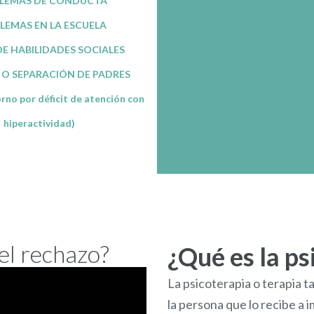
LEMAS DE CONDUCTA
LEMAS EN LA ESCUELA
DE HABILIDADES SOCIALES
 O SEPARACIÓN DE PADRES
no por déficit de atención con
hiperactividad)
el rechazo?
¿Qué es la ps
La psicoterapia o terapia 
la persona que lo recibe a i