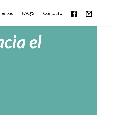
mientos
FAQ’S
Contacto
cia el