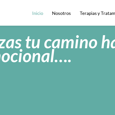
Inicio
Nosotros
Terapias y Trata
as tu camino ha
mocional….