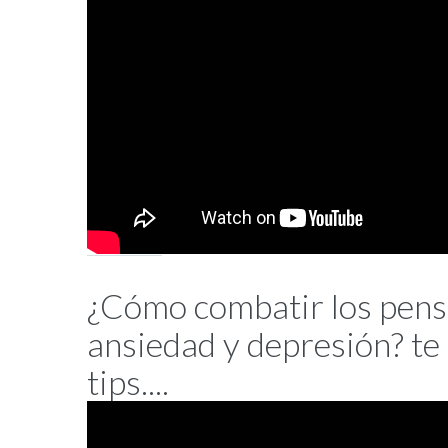
¿Cómo combatir los pen
ansiedad y depresión? te
tips....