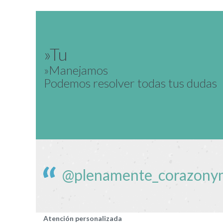
»Tu
»Manejamos
Podemos resolver todas tus dudas
@plenamente_corazony
Atención personalizada